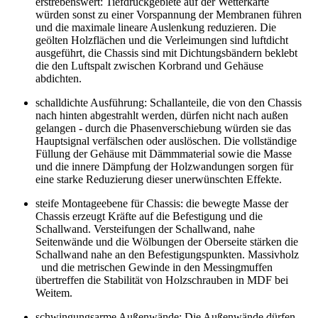
erstrebenswert: Tiefdruckgebiete auf der Wetterkarte
würden sonst zu einer Vorspannung der Membranen führen
und die maximale lineare Auslenkung reduzieren. Die
geölten Holzflächen und die Verleimungen sind luftdicht
ausgeführt, die Chassis sind mit Dichtungsbändern beklebt
die den Luftspalt zwischen Korbrand und Gehäuse
abdichten.
schalldichte Ausführung: Schallanteile, die von den Chassis
nach hinten abgestrahlt werden, dürfen nicht nach außen
gelangen - durch die Phasenverschiebung würden sie das
Hauptsignal verfälschen oder auslöschen. Die vollständige
Füllung der Gehäuse mit Dämmmaterial sowie die Masse
und die innere Dämpfung der Holzwandungen sorgen für
eine starke Reduzierung dieser unerwünschten Effekte.
steife Montageebene für Chassis: die bewegte Masse der
Chassis erzeugt Kräfte auf die Befestigung und die
Schallwand. Versteifungen der Schallwand, nahe
Seitenwände und die Wölbungen der Oberseite stärken die
Schallwand nahe an den Befestigungspunkten. Massivholz
und die metrischen Gewinde in den Messingmuffen
übertreffen die Stabilität von Holzschrauben in MDF bei
Weitem.
schwingungsarme Außenwände: Die Außenwände dürfen