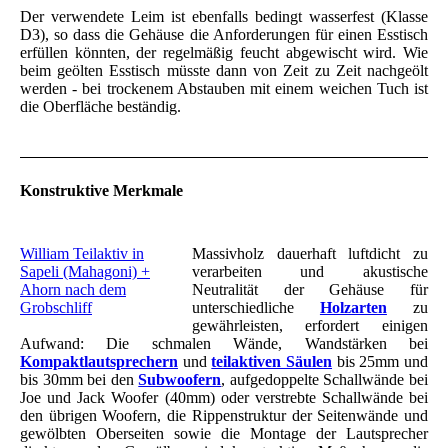
Der verwendete Leim ist ebenfalls bedingt wasserfest (Klasse
D3), so dass die Gehäuse die Anforderungen für einen Esstisch
erfüllen könnten, der regelmäßig feucht abgewischt wird. Wie
beim geölten Esstisch müsste dann von Zeit zu Zeit nachgeölt
werden - bei trockenem Abstauben mit einem weichen Tuch ist
die Oberfläche beständig.
Konstruktive Merkmale
William Teilaktiv in
Massivholz dauerhaft luftdicht zu
Sapeli (Mahagoni) +
verarbeiten und akustische
Ahorn nach dem
Neutralität der Gehäuse für
Grobschliff
unterschiedliche
Holzarten
zu
gewährleisten, erfordert einigen
Aufwand: Die schmalen Wände, Wandstärken bei
Kompaktlautsprechern
und
teilaktiven Säulen
bis 25mm und
bis 30mm bei den
Subwoofern
, aufgedoppelte Schallwände bei
Joe und Jack Woofer (40mm) oder verstrebte Schallwände bei
den übrigen Woofern, die Rippenstruktur der Seitenwände und
gewölbten Oberseiten sowie die Montage der Lautsprecher