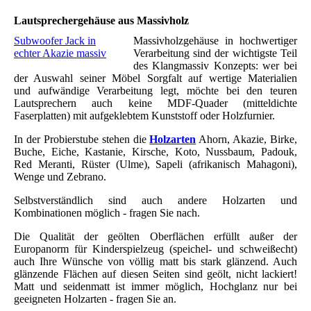
Lautsprechergehäuse aus Massivholz
Subwoofer Jack in
Massivholzgehäuse in hochwertiger
echter Akazie massiv
Verarbeitung sind der wichtigste Teil
des Klangmassiv Konzepts: wer bei
der Auswahl seiner Möbel Sorgfalt auf wertige Materialien
und aufwändige Verarbeitung legt, möchte bei den teuren
Lautsprechern auch keine MDF-Quader (mitteldichte
Faserplatten) mit aufgeklebtem Kunststoff oder Holzfurnier.
In der Probierstube stehen die
Holzarten
Ahorn, Akazie, Birke,
Buche, Eiche, Kastanie, Kirsche, Koto, Nussbaum, Padouk,
Red Meranti, Rüster (Ulme), Sapeli (afrikanisch Mahagoni),
Wenge und Zebrano.
Selbstverständlich sind auch andere Holzarten und
Kombinationen möglich - fragen Sie nach.
Die Qualität der geölten Oberflächen erfüllt außer der
Europanorm für Kinderspielzeug (speichel- und schweißecht)
auch Ihre Wünsche von völlig matt bis stark glänzend. Auch
glänzende Flächen auf diesen Seiten sind geölt, nicht lackiert!
Matt und seidenmatt ist immer möglich, Hochglanz nur bei
geeigneten Holzarten - fragen Sie an.