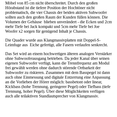
Möbel von 85 cm nicht überschreitet. Durch den großen
Hörabstand ist die tiefere Position der Hochtöner nicht
problematisch, die vier Chassis der beiden aktiven Subwoofer
sollten auch den großen Raum der Kunden füllen können. Die
Volumen der Gehäuse blieben unverändert - die Ecken und 2cm
mehr Tiefe bei Jack kompakt und 5cm mehr Tiefe bei Joe
Woofer x2 sorgen für genügend Inhalt je Chassis.
Die Quader wurde aus Klangmassivplatten mit Doppel-S-
Leimfuge aus Eiche gefertigt, alle Fasern verlaufen senkrecht.
Das Set wird an einem hochwertigen älteren analogen Verstärker
ohne Subwooferausgang betrieben. Da jeder Kanal über seinen
eigenen Subwoofer verfügt, kann die Trennfrequenz am Modul
frei gewählt werden ohne dadurch störende Ortbarkeit der
Subwoofer zu riskieren. Zusammen mit dem Basspegel ist dann
auch ohne Einmessung und digitale Entzerrung eine Anpassung
an die Vorlieben der Hörer möglich: bassbetont oder linear,
Kickbass (hohe Trennung, geringerer Pegel) oder Tiefbass (tiefe
Trennung, hoher Pegel). Über diese Möglichkeiten verfügen
auch alle teilaktiven Standlautsprecher von Klangmassiv.