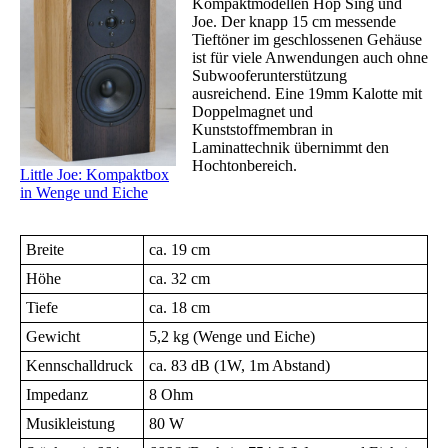
Kompaktmodellen Hop Sing und
Joe. Der knapp 15 cm messende
Tieftöner im geschlossenen Gehäuse
ist für viele Anwendungen auch ohne
Subwooferunterstützung
ausreichend. Eine 19mm Kalotte mit
Doppelmagnet und
Kunststoffmembran in
Laminattechnik übernimmt den
Hochtonbereich.
Little Joe: Kompaktbox
in Wenge und Eiche
Breite
ca. 19 cm
Höhe
ca. 32 cm
Tiefe
ca. 18 cm
Gewicht
5,2 kg (Wenge und Eiche)
Kennschalldruck
ca. 83 dB
(1W, 1m Abstand)
Impedanz
8 Ohm
Musikleistung
80 W