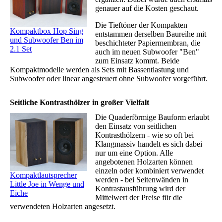
genauer auf die Kosten geschaut.
Die Tieftöner der Kompakten
Kompaktbox Hop Sing
entstammen derselben Baureihe mit
und Subwoofer Ben im
beschichteter Papiermembran, die
2.1 Set
auch im neuen Subwoofer "Ben"
zum Einsatz kommt. Beide
Kompaktmodelle werden als Sets mit Bassentlastung und
Subwoofer oder linear angesteuert ohne Subwoofer vorgeführt.
Seitliche Kontrasthölzer in großer Vielfalt
Die Quaderförmige Bauform erlaubt
den Einsatz von seitlichen
Kontrasthölzern - wie so oft bei
Klangmassiv handelt es sich dabei
nur um eine Option. Alle
angebotenen Holzarten können
einzeln oder kombiniert verwendet
Kompaktlautsprecher
werden - bei Seitenwänden in
Little Joe in Wenge und
Kontrastausführung wird der
Eiche
Mittelwert der Preise für die
verwendeten Holzarten angesetzt.