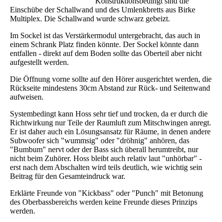
Konstruktionsbedingt sind die
Einschübe der Schallwand und des Umlenkbretts aus Birke
Multiplex. Die Schallwand wurde schwarz gebeizt.
Im Sockel ist das Verstärkermodul untergebracht, das auch in
einem Schrank Platz finden könnte. Der Sockel könnte dann
entfallen - direkt auf dem Boden sollte das Oberteil aber nicht
aufgestellt werden.
Die Öffnung vorne sollte auf den Hörer ausgerichtet werden, die
Rückseite mindestens 30cm Abstand zur Rück- und Seitenwand
aufweisen.
Systembedingt kann Hoss sehr tief und trocken, da er durch die
Richtwirkung nur Teile der Raumluft zum Mitschwingen anregt.
Er ist daher auch ein Lösungsansatz für Räume, in denen andere
Subwoofer sich "wummsig" oder "dröhnig" anhören, das
"Bumbum" nervt oder der Bass sich überall herumtreibt, nur
nicht beim Zuhörer. Hoss bleibt auch relativ laut "unhörbar" -
erst nach dem Abschalten wird teils deutlich, wie wichtig sein
Beitrag für den Gesamteindruck war.
Erklärte Freunde von "Kickbass" oder "Punch" mit Betonung
des Oberbassbereichs werden keine Freunde dieses Prinzips
werden.